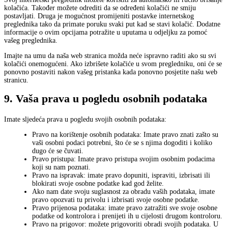
kolačića. Također možete odrediti da se određeni kolačići ne smiju
postavljati. Druga je mogućnost promijeniti postavke internetskog
preglednika tako da primate poruku svaki put kad se stavi kolačić. Dodatne
informacije o ovim opcijama potražite u uputama u odjeljku za pomoć
vašeg preglednika.
Imajte na umu da naša web stranica možda neće ispravno raditi ako su svi
kolačići onemogućeni. Ako izbrišete kolačiće u svom pregledniku, oni će se
ponovno postaviti nakon vašeg pristanka kada ponovno posjetite našu web
stranicu.
9. Vaša prava u pogledu osobnih podataka
Imate sljedeća prava u pogledu svojih osobnih podataka:
Pravo na korištenje osobnih podataka: Imate pravo znati zašto su
vaši osobni podaci potrebni, što će se s njima dogoditi i koliko
dugo će se čuvati.
Pravo pristupa: Imate pravo pristupa svojim osobnim podacima
koji su nam poznati.
Pravo na ispravak: imate pravo dopuniti, ispraviti, izbrisati ili
blokirati svoje osobne podatke kad god želite.
Ako nam date svoju suglasnost za obradu vaših podataka, imate
pravo opozvati tu privolu i izbrisati svoje osobne podatke.
Pravo prijenosa podataka: imate pravo zatražiti sve svoje osobne
podatke od kontrolora i prenijeti ih u cijelosti drugom kontroloru.
Pravo na prigovor: možete prigovoriti obradi svojih podataka. U