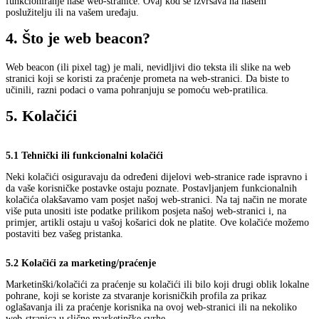
funkcioniranje naše web-stranice. Ovaj kod se izvršava na našem
poslužitelju ili na vašem uređaju.
4. Što je web beacon?
Web beacon (ili pixel tag) je mali, nevidljivi dio teksta ili slike na web
stranici koji se koristi za praćenje prometa na web-stranici. Da biste to
učinili, razni podaci o vama pohranjuju se pomoću web-pratilica.
5. Kolačići
5.1 Tehnički ili funkcionalni kolačići
Neki kolačići osiguravaju da određeni dijelovi web-stranice rade ispravno i
da vaše korisničke postavke ostaju poznate. Postavljanjem funkcionalnih
kolačića olakšavamo vam posjet našoj web-stranici. Na taj način ne morate
više puta unositi iste podatke prilikom posjeta našoj web-stranici i, na
primjer, artikli ostaju u vašoj košarici dok ne platite. Ove kolačiće možemo
postaviti bez vašeg pristanka.
5.2 Kolačići za marketing/praćenje
Marketinški/kolačići za praćenje su kolačići ili bilo koji drugi oblik lokalne
pohrane, koji se koriste za stvaranje korisničkih profila za prikaz
oglašavanja ili za praćenje korisnika na ovoj web-stranici ili na nekoliko
web-stranica u slične marketinške svrhe.