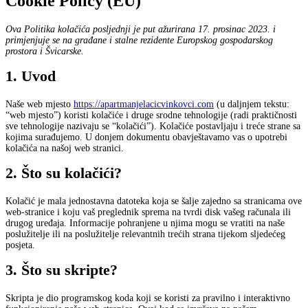
Cookie Policy (EU)
Ova Politika kolačića posljednji je put ažurirana 17. prosinac 2023. i
primjenjuje se na građane i stalne rezidente Europskog gospodarskog
prostora i Švicarske.
1. Uvod
Naše web mjesto
https://apartmanjelacicvinkovci.com
(u daljnjem tekstu:
“web mjesto”) koristi kolačiće i druge srodne tehnologije (radi praktičnosti
sve tehnologije nazivaju se “kolačići”). Kolačiće postavljaju i treće strane sa
kojima surađujemo. U donjem dokumentu obavještavamo vas o upotrebi
kolačića na našoj web stranici.
2. Što su kolačići?
Kolačić je mala jednostavna datoteka koja se šalje zajedno sa stranicama ove
web-stranice i koju vaš preglednik sprema na tvrdi disk vašeg računala ili
drugog uređaja. Informacije pohranjene u njima mogu se vratiti na naše
poslužitelje ili na poslužitelje relevantnih trećih strana tijekom sljedećeg
posjeta.
3. Što su skripte?
Skripta je dio programskog koda koji se koristi za pravilno i interaktivno