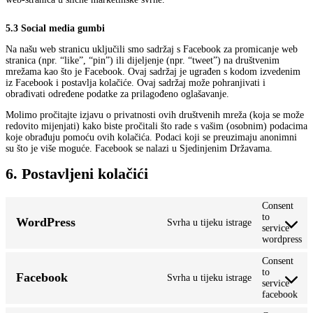
5.3 Social media gumbi
Na našu web stranicu uključili smo sadržaj s Facebook za promicanje web
stranica (npr. “like”, “pin”) ili dijeljenje (npr. “tweet”) na društvenim
mrežama kao što je Facebook. Ovaj sadržaj je ugrađen s kodom izvedenim
iz Facebook i postavlja kolačiće. Ovaj sadržaj može pohranjivati i
obrađivati određene podatke za prilagođeno oglašavanje.
Molimo pročitajte izjavu o privatnosti ovih društvenih mreža (koja se može
redovito mijenjati) kako biste pročitali što rade s vašim (osobnim) podacima
koje obrađuju pomoću ovih kolačića. Podaci koji se preuzimaju anonimni
su što je više moguće. Facebook se nalazi u Sjedinjenim Državama.
6. Postavljeni kolačići
Consent
to
WordPress
Svrha u tijeku istrage
service
wordpress
Consent
to
Facebook
Svrha u tijeku istrage
service
facebook