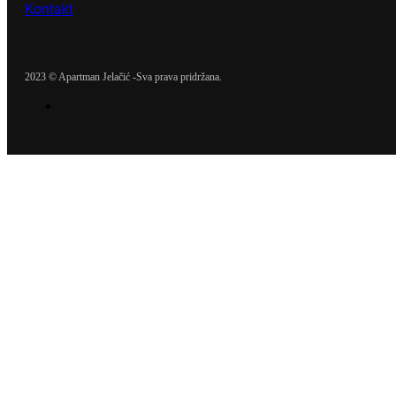
Kontakt
2023 © Apartman Jelačić -Sva prava pridržana.