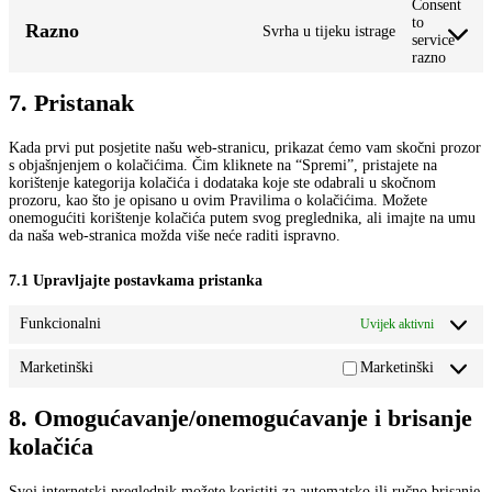
Consent
to
Razno
Svrha u tijeku istrage
service
razno
7. Pristanak
Kada prvi put posjetite našu web-stranicu, prikazat ćemo vam skočni prozor
s objašnjenjem o kolačićima. Čim kliknete na “Spremi”, pristajete na
korištenje kategorija kolačića i dodataka koje ste odabrali u skočnom
prozoru, kao što je opisano u ovim Pravilima o kolačićima. Možete
onemogućiti korištenje kolačića putem svog preglednika, ali imajte na umu
da naša web-stranica možda više neće raditi ispravno.
7.1 Upravljajte postavkama pristanka
Funkcionalni
Uvijek aktivni
Marketinški
Marketinški
8. Omogućavanje/onemogućavanje i brisanje
kolačića
Svoj internetski preglednik možete koristiti za automatsko ili ručno brisanje