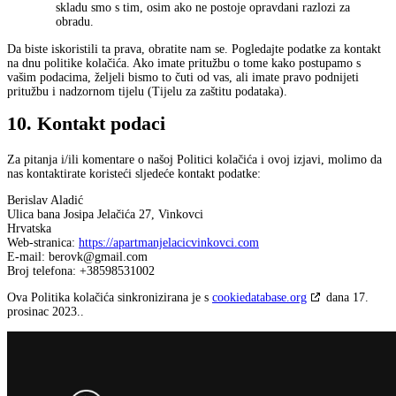
skladu smo s tim, osim ako ne postoje opravdani razlozi za
obradu.
Da biste iskoristili ta prava, obratite nam se. Pogledajte podatke za kontakt
na dnu politike kolačića. Ako imate pritužbu o tome kako postupamo s
vašim podacima, željeli bismo to čuti od vas, ali imate pravo podnijeti
pritužbu i nadzornom tijelu (Tijelu za zaštitu podataka).
10. Kontakt podaci
Za pitanja i/ili komentare o našoj Politici kolačića i ovoj izjavi, molimo da
nas kontaktirate koristeći sljedeće kontakt podatke:
Berislav Aladić
Ulica bana Josipa Jelačića 27, Vinkovci
Hrvatska
Web-stranica:
https://apartmanjelacicvinkovci.com
E-mail:
berovk@
gmail.com
Broj telefona: +38598531002
Ova Politika kolačića sinkronizirana je s
cookiedatabase.org
dana 17.
prosinac 2023..